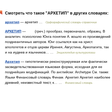
Смотреть что такое "АРХЕТИП" в других словарях:
архетип
— архетип …
Орфографический словарь-справочник
АРХЕТИП
— (греч.) прообраз, первоначало, образец. В
аналитич. психологию Юнга понятие А. вошло из произведений
позднеантичных авторов. Юнг ссылался как на христ.
апологетов и отцов церкви Иринея, Августина, Ареопагита, так
и на иудеев и язычников… …
Энциклопедия культурологии
Архетип
— гипотетически реконструируемая или фактически
засвидетельствованная языковая форма, исходная для ее
позднейших модификаций. По английски: Archetype См. также:
Языки Финансовый словарь Финам. Архетип Архетип наиболее
древний, неизвестный текст, к… …
Финансовый словарь