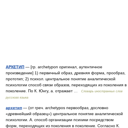
АРХЕТИП
— [гр. archetypon оригинал, аутентичное
произведение] 1) первичный образ, древняя форма, прообраз,
прототип; 2) психол. центральное понятие аналитической
психологии способ связи образов, переходящих из поколения в
поколение. По К. Юнгу, а. отражает …
Словарь иностранных слов
русского языка
архетип
— (от греч. archetypos первообраз, дословно
«древнейший образец») центральное понятие аналитической
психологии. А. способ организации психики посредством
форм, переходящих из поколения в поколение. Согласно К.