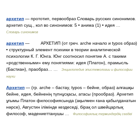
архетип
— прототип, первообраз Словарь русских синонимов.
архетип сущ., кол во синонимов: 5 • анима (1) • идея …
Словарь синонимов
архетип
— АРХЕТИП (от греч. arche начало и typos образ)
• структурный элемент психики в теории аналитической
психологии К. Г. Юнга. Юнг соотносил понятие А. с такими
«родственными» ему понятиями: идея (Платон), прамысль
(Бастиан), праобраз… …
Энциклопедия эпистемологии и философии
науки
Архетип
— (гр. аrche – бастау, typos – бейне, образ) алғашқы
бейне, идея, бейненің түпнұсқасы, атасы (прообраз). Архетип
ұғымы Платон философиясында (ақылмен ғана қабылданатын
нәрсе), Августин ілімінде кездеседі, бірақ ол швейцарлық
философ, мәдениеттанушы …
Философиялық терминдердің сөздігі